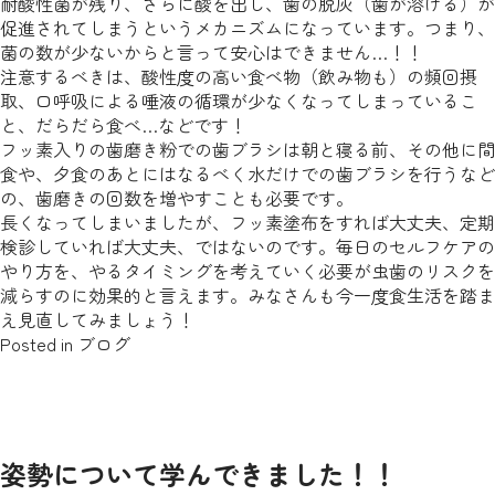
耐酸性菌が残り、さらに酸を出し、歯の脱灰（歯が溶ける）が
促進されてしまうというメカニズムになっています。つまり、
菌の数が少ないからと言って安心はできません…！！
注意するべきは、酸性度の高い食べ物（飲み物も）の頻回摂
取、口呼吸による唾液の循環が少なくなってしまっているこ
と、だらだら食べ…などです！
フッ素入りの歯磨き粉での歯ブラシは朝と寝る前、その他に間
食や、夕食のあとにはなるべく水だけでの歯ブラシを行うなど
の、歯磨きの回数を増やすことも必要です。
長くなってしまいましたが、フッ素塗布をすれば大丈夫、定期
検診していれば大丈夫、ではないのです。毎日のセルフケアの
やり方を、やるタイミングを考えていく必要が虫歯のリスクを
減らすのに効果的と言えます。みなさんも今一度食生活を踏ま
え見直してみましょう！
Posted in
ブログ
姿勢について学んできました！！