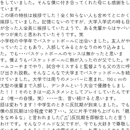
をしていました。そんな僕に付き合ってくれた母にも感謝をし
ています。
この頃の特技は挨拶でした！全く知らない人も含めてとにかく
挨拶していました。記憶にないのですが、大学入学式の時も目
が合った人全員に挨拶していたようで、ある先輩からはヤバい
やつが来たと思われていたそうです。笑
小学校の中学年でバスケットボールに出会いました。友人がや
っていたこともあり、入部してみるとかなりのめり込みまし
た。でも･･･バスケットボールのセンスは無かったと思いま
す。僕よりもバスケットボールに熱が入ったのが父でした。チ
ームコーチまでやり、試合中ミスすると監督よりも父の方に呼
び出され説教。そんなこんなで大学までバスケットボールを続
けていました。大学では周りのメンバーに恵まれ、190ｃｍの
大型の後輩まで入部し、デンタルという大会で優勝をしまし
た！！！そのときは一応スタメンとしてプレイしていたんです
よ（唯一の自慢。笑）･･･一生、言い続けると思います。
話は変わります！中学生のときに反抗期が到来しました。でも
僕の反抗期は1分程度で終了･･･。父に片手で持ち上げられ「親
をなめるな」と言われました(ﾟДﾟ)反抗期を即断念したと言う
わけです。そんなワイルドな父ですが、今でも大好きで尊敬し