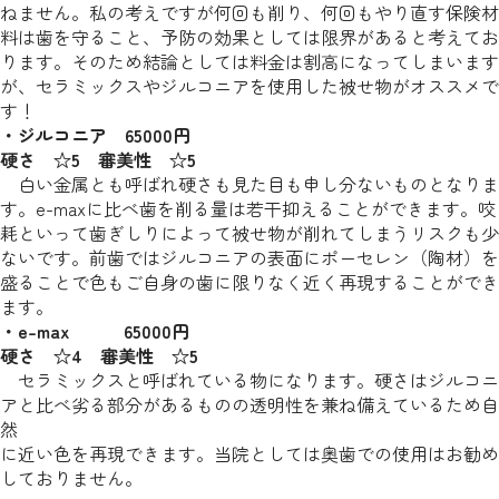
ねません。私の考えですが何回も削り、何回もやり直す保険材
料は歯を守ること、予防の効果としては限界があると考えてお
ります。そのため結論としては料金は割高になってしまいます
が、セラミックスやジルコニアを使用した被せ物がオススメで
す！
・ジルコニア 65000円
硬さ ☆5 審美性 ☆5
白い金属とも呼ばれ硬さも見た目も申し分ないものとなりま
す。e-maxに比べ歯を削る量は若干抑えることができます。咬
耗といって歯ぎしりによって被せ物が削れてしまうリスクも少
ないです。前歯ではジルコニアの表面にポーセレン（陶材）を
盛ることで色もご自身の歯に限りなく近く再現することができ
ます。
・e-max 65000円
硬さ ☆4 審美性 ☆5
セラミックスと呼ばれている物になります。硬さはジルコニ
アと比べ劣る部分があるものの透明性を兼ね備えているため自
然
に近い色を再現できます。当院としては奥歯での使用はお勧め
しておりません。