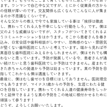
ています。もちろんここまで育ててもらった恩というのもあり
ます。ワンマンで自己中な父ですが、とにかく従業員の方から
の信頼が厚いのです。交友関係も広くなんでこんなに人が集ま
るのか不思議なくらいです。
そんな父からの教えで今でも意識している事は「挨拶は徹底
し、携わってくれる人を不幸にしない行動をしろ」です。僕は
父のような威厳はないですが、スタッフがついてきてくれるよ
うコミュニケーションをはかります。そこから患者さんを巻き
込み、日常会話や歯科相談がしやすい、恐怖感のない・雰囲気
が堅くない歯科医院にしたいと考えています。端から見れば不
真面目な歯科医院にみえるかもしれませんが、僕はそれでも構
わないと思っています。予防が発展している今、患者さんが通
い続けたいと思う歯科医院でしか予防はできません。産まれて
きた赤ちゃんの発達から予防は始まっています。真の予防を目
指してこれからも僕は邁進していきます。
最後に、僕はむし歯ゼロを目標にはしておりません。医院理念
でもありますが、マイナス1歳からの予防を、生涯にわたる健
口を目指しています。携わってくれる人達の健康寿命をしっか
りと延伸できるような真の予防をこの地域に根付かせるために
頑張って参ります！
どうぞ、よろしくお願いいたします。