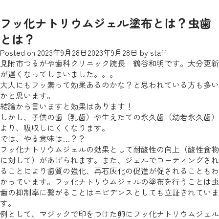
フッ化ナトリウムジェル塗布とは？虫歯
とは？
Posted on
2023年9月28日
2023年9月28日
by
staff
見附市つるがや歯科クリニック院長 鶴谷和明です。大分更新
が遅くなってしまいました。。。
大人にもフッ素って効果あるのかな？と思われている方も多い
かと思います。
結論から言いますと効果はあります！
しかし、子供の歯（乳歯）や生えたての永久歯（幼若永久歯）
より、吸収しにくくなります。
では、やる意味は…？？
フッ化ナトリウムジェルの効果として耐酸性の向上（酸性食物
に対して）があげられます。また、ジェルでコーティングされ
ることにより歯質の強化、再石灰化の促進が促されることもわ
かっています。フッ化ナトリウムジェルの塗布を行うことは虫
歯の抑制率に繋がることはエビデンスとしても立証されていま
す。
例として、マジックで印をつけた卵にフッ化ナトリウムジェル