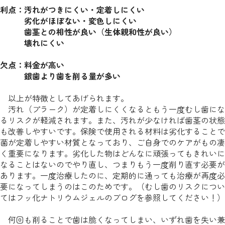
利点：汚れがつきにくい・定着しにくい
劣化がほぼない・変色しにくい
歯茎との相性が良い（生体親和性が良い）
壊れにくい
欠点：料金が高い
銀歯より歯を削る量が多い
以上が特徴としてあげられます。
汚れ（プラーク）が定着しにくくなるともう一度むし歯にな
るリスクが軽減されます。また、汚れが少なければ歯茎の状態
も改善しやすいです。保険で使用される材料は劣化することで
菌が定着しやすい材質となっており、ご自身でのケアがもの凄
く重要になります。劣化した物はどんなに頑張ってもきれいに
なることはないのでやり直し、つまりもう一度削り直す必要が
あります。一度治療したのに、定期的に通っても治療が再度必
要になってしまうのはこのためです。（むし歯のリスクについ
てはフッ化ナトリウムジェルのブログを参照してください！）
何回も削ることで歯は脆くなってしまい、いずれ歯を失い兼