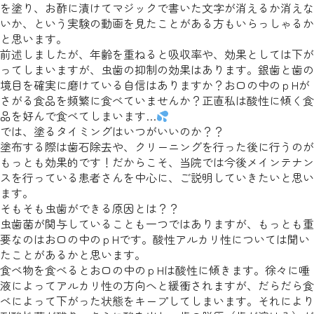
を塗り、お酢に漬けてマジックで書いた文字が消えるか消えな
いか、という実験の動画を見たことがある方もいらっしゃるか
と思います。
前述しましたが、年齢を重ねると吸収率や、効果としては下が
ってしまいますが、虫歯の抑制の効果はあります。銀歯と歯の
境目を確実に磨けている自信はありますか？お口の中のｐHが
さがる食品を頻繁に食べていませんか？正直私は酸性に傾く食
品を好んで食べてしまいます…
では、塗るタイミングはいつがいいのか？？
塗布する際は歯石除去や、クリーニングを行った後に行うのが
もっとも効果的です！だからこそ、当院では今後メインテナン
スを行っている患者さんを中心に、ご説明していきたいと思い
ます。
そもそも虫歯ができる原因とは？？
虫歯菌が関与していることも一つではありますが、もっとも重
要なのはお口の中のｐHです。酸性アルカリ性については聞い
たことがあるかと思います。
食べ物を食べるとお口の中のｐHは酸性に傾きます。徐々に唾
液によってアルカリ性の方向へと緩衝されますが、だらだら食
べによって下がった状態をキープしてしまいます。それにより