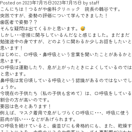
Posted on
2023年7月15日
2023年7月15日
by
staff
こんにちは！つるがや歯科クリニック 院長の鶴谷です。
突然ですが、姿勢の評価について学んできました！
歯医者で姿勢？？
そんな疑問は出てくるかと思います。
しかし･･･密接に関与しているんだなと感じました。まだまだ
勉強途中の身ですが、どのように関わるか少しお話をしたいと
思います！
はじめに、口呼吸・鼻呼吸という言葉を聞いたことがあるかと
思います。
口呼吸は運動したり、息が上がったときによくしているのでは
と思います。
鼻呼吸は常日頃している呼吸という認識があるのではないでし
ょうか。
今現在の子供たち（私の子供も含めて）は、口呼吸をしている
割合の方が高いのです。
要因は色々とあります！
例えば、マスク着用で息がしづらく口呼吸に･･･、呼吸に使う
筋肉が弱い･･･などがあげられます。
口呼吸を続けていると、歯並びにも骨格的にも、また、乾燥す