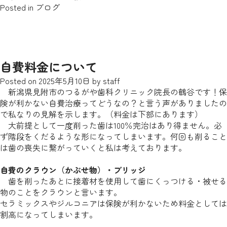
Posted in
ブログ
自費料金について
Posted on
2025年5月10日
by
staff
新潟県見附市のつるがや歯科クリニック院長の鶴谷です！保
険が利かない自費治療ってどうなの？と言う声がありましたの
で私なりの見解を示します。（料金は下部にあります）
大前提として一度削った歯は100％完治はあり得ません。必
ず階段をくだるような形になってしまいます。何回も削ること
は歯の喪失に繋がっていくと私は考えております。
自費のクラウン（かぶせ物）・ブリッジ
歯を削ったあとに接着材を使用して歯にくっつける・被せる
物のことをクラウンと言います。
セラミックスやジルコニアは保険が利かないため料金としては
割高になってしまいます。