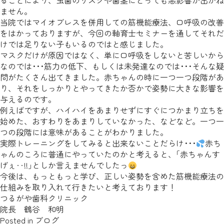
ることにより、虫歯のリスクや歯茎にとっても悪影響が出かね
ません。
当院ではマイオブレスを併用しての筋機能療法、口呼吸の改善
をはかっておりますが、今回の軸育士セミナーを通してそれだ
けでは足りない子もいるのではと感じました。
マスクだけが原因ではなく、単に口呼吸をしないと苦しいから
なのでは･･･筋力の低下、もしくは未発達なのでは･･･そんな疑
問がたくさん出てきました。赤ちゃんの時に一つ一つ段階があ
り、それをしっかりとやってきたか否かで姿勢に大きな影響を
与えるのです。
例えばですが、ハイハイをあまりせずにすぐにつかまり立ちを
始めた、おすわりをあまりしていなかった、などなど。一つ一
つの段階には意味があることがわかりました。
実際トレーニングをしてみると出来ないことだらけ･･･
赤ち
ゃんのころに普通にやっていたのかと考えると、｢赤ちゃんす
げぇ‥!!｣としか言えませんでしたっ
今後は、もっともっと学び、正しい姿勢を含めた筋機能療法の
仕組みを取り入れて行きたいと考えております！
つるがや歯科クリニック
院長 鶴谷 和明
Posted in
ブログ